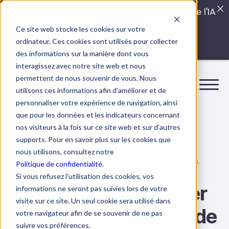
Quels sont les véritables impacts cachés de l'IA
dans vos équipes?
Ce site web stocke les cookies sur votre
ordinateur. Ces cookies sont utilisés pour collecter
LISEZ LE GUIDE INTERDIT
des informations sur la manière dont vous
interagissez avec notre site web et nous
permettent de nous souvenir de vous. Nous
utilisons ces informations afin d'améliorer et de
personnaliser votre expérience de navigation, ainsi
que pour les données et les indicateurs concernant
nos visiteurs à la fois sur ce site web et sur d'autres
supports. Pour en savoir plus sur les cookies que
nous utilisons, consultez notre
15 mars 2022
6 min.
Bien-être au travail
Politique de confidentialité.
Si vous refusez l'utilisation des cookies, vos
5 leviers pour activer
informations ne seront pas suivies lors de votre
visite sur ce site. Un seul cookie sera utilisé dans
sa résilience et celle de
votre navigateur afin de se souvenir de ne pas
suivre vos préférences.