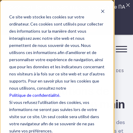
Quels sont les véritables impacts cachés de l'IA
dans vos équipes?
Ce site web stocke les cookies sur votre
ordinateur. Ces cookies sont utilisés pour collecter
LISEZ LE GUIDE INTERDIT
des informations sur la manière dont vous
interagissez avec notre site web et nous
permettent de nous souvenir de vous. Nous
utilisons ces informations afin d'améliorer et de
personnaliser votre expérience de navigation, ainsi
que pour les données et les indicateurs concernant
GESTION DE L'APPRENTISSAGE ET DÉVELOPPEMENT DES
nos visiteurs à la fois sur ce site web et sur d'autres
SOFT SKILLS
supports. Pour en savoir plus sur les cookies que
Des solutions de
nous utilisons, consultez notre
Politique de confidentialité.
formation clés en main
Si vous refusez l'utilisation des cookies, vos
informations ne seront pas suivies lors de votre
visite sur ce site. Un seul cookie sera utilisé dans
Mettez à disposition de votre organisation des
votre navigateur afin de se souvenir de ne pas
contenus de formation efficaces, pratiques et
suivre vos préférences.