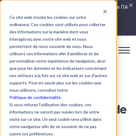
Quels sont les véritables impacts cachés de l'IA
dans vos équipes?
Ce site web stocke les cookies sur votre
ordinateur. Ces cookies sont utilisés pour collecter
LISEZ LE GUIDE INTERDIT
des informations sur la manière dont vous
interagissez avec notre site web et nous
permettent de nous souvenir de vous. Nous
utilisons ces informations afin d'améliorer et de
personnaliser votre expérience de navigation, ainsi
que pour les données et les indicateurs concernant
nos visiteurs à la fois sur ce site web et sur d'autres
supports. Pour en savoir plus sur les cookies que
nous utilisons, consultez notre
BOOSTEZ LES COMPÉTENCES HUMAINES
Politique de confidentialité.
Si vous refusez l'utilisation des cookies, vos
Atelier de formation de
informations ne seront pas suivies lors de votre
groupe
visite sur ce site. Un seul cookie sera utilisé dans
votre navigateur afin de se souvenir de ne pas
suivre vos préférences.