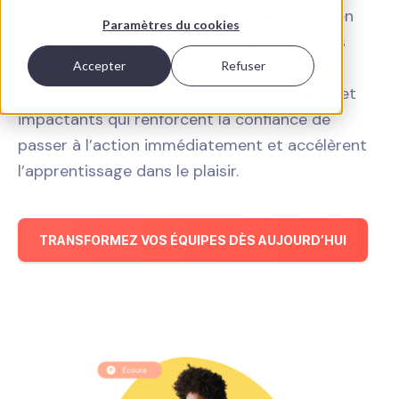
Offrez à vos équipes un atelier participatif en
Paramètres du cookies
petit groupe de 2h30 pour développer leurs
compétences humaines : un vrai boost de
Accepter
Refuser
formation! Des ateliers courts, engageants et
impactants qui renforcent la confiance de
passer à l’action immédiatement et accélèrent
l’apprentissage dans le plaisir.
TRANSFORMEZ VOS ÉQUIPES DÈS AUJOURD’HUI