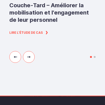
Couche-Tard – Améliorer la
La STM souhaitait développer
mobilisation et l'engagement
un programme pour
de leur personnel
sensibiliser la diversité et
l'inclusion.
LIRE L'ÉTUDE DE CAS
LIRE L'ÉTUDE DE CAS