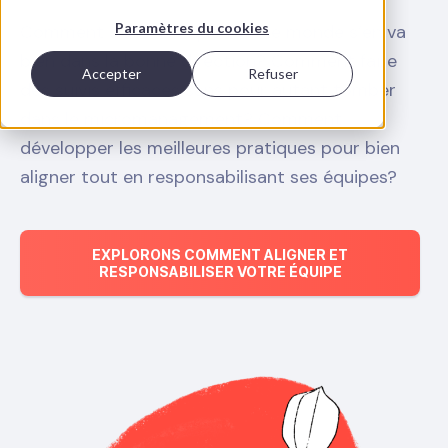
Paramètres du cookies
Comment s’assurer que tout le monde s’en va
bien dans la bonne direction? Comment faire
Accepter
Refuser
des suivis efficaces sans pour autant tomber
dans le micromanagement? Comment
développer les meilleures pratiques pour bien
aligner tout en responsabilisant ses équipes?
EXPLORONS COMMENT ALIGNER ET
RESPONSABILISER VOTRE ÉQUIPE