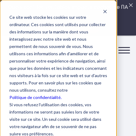
Quels sont les véritables impacts cachés de l'IA
dans vos équipes?
Ce site web stocke les cookies sur votre
ordinateur. Ces cookies sont utilisés pour collecter
LISEZ LE GUIDE INTERDIT
des informations sur la manière dont vous
interagissez avec notre site web et nous
permettent de nous souvenir de vous. Nous
utilisons ces informations afin d'améliorer et de
personnaliser votre expérience de navigation, ainsi
que pour les données et les indicateurs concernant
nos visiteurs à la fois sur ce site web et sur d'autres
supports. Pour en savoir plus sur les cookies que
nous utilisons, consultez notre
FORMATION SUR LE LEADERSHIP ET LA
Politique de confidentialité.
RESPONSABILISATION DES ÉQUIPES
Si vous refusez l'utilisation des cookies, vos
Aligner et
informations ne seront pas suivies lors de votre
visite sur ce site. Un seul cookie sera utilisé dans
responsabiliser
votre navigateur afin de se souvenir de ne pas
suivre vos préférences.