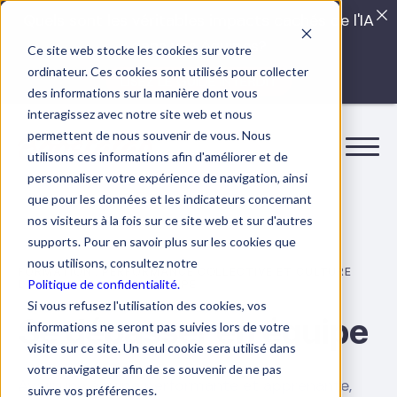
Quels sont les véritables impacts cachés de l'IA
dans vos équipes?
Ce site web stocke les cookies sur votre
ordinateur. Ces cookies sont utilisés pour collecter
LISEZ LE GUIDE INTERDIT
des informations sur la manière dont vous
interagissez avec notre site web et nous
permettent de nous souvenir de vous. Nous
utilisons ces informations afin d'améliorer et de
personnaliser votre expérience de navigation, ainsi
que pour les données et les indicateurs concernant
nos visiteurs à la fois sur ce site web et sur d'autres
supports. Pour en savoir plus sur les cookies que
nous utilisons, consultez notre
FORMATION : PERFORMANCE COLLECTIVE ET CULTURE
Politique de confidentialité.
D’APPRENTISSAGE EN ÉQUIPE
Si vous refusez l'utilisation des cookies, vos
Se dépasser en équipe
informations ne seront pas suivies lors de votre
visite sur ce site. Un seul cookie sera utilisé dans
votre navigateur afin de se souvenir de ne pas
Avoir une équipe performante et apprenante,
suivre vos préférences.