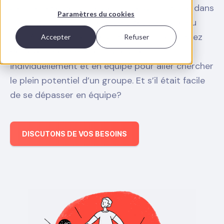
c’est le rêve de toute personne qui travaille dans
Paramètres du cookies
une organisation, qu’elle soit gestionnaire ou
non. Alors comment y arrive-t-on? Découvrez
Accepter
Refuser
des exercices concrets à réaliser
individuellement et en équipe pour aller chercher
le plein potentiel d’un groupe. Et s’il était facile
de se dépasser en équipe?
DISCUTONS DE VOS BESOINS