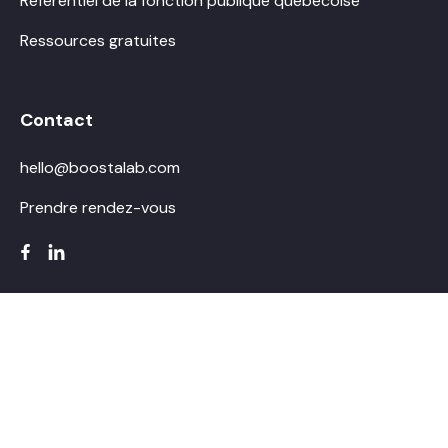
Référentiel de la fonction publique québécoise
Ressources gratuites
Contact
hello@boostalab.com
Prendre rendez-vous
© Boostalab 2026. Tous droits réservés.
Termes et conditions
Politique vie privée
Conception Web par
TREIZE