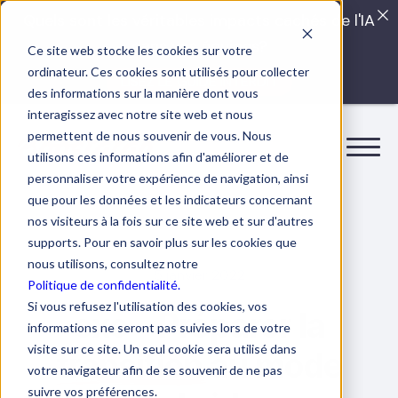
Quels sont les véritables impacts cachés de l'IA
dans vos équipes?
Ce site web stocke les cookies sur votre
ordinateur. Ces cookies sont utilisés pour collecter
LISEZ LE GUIDE INTERDIT
des informations sur la manière dont vous
interagissez avec notre site web et nous
permettent de nous souvenir de vous. Nous
utilisons ces informations afin d'améliorer et de
personnaliser votre expérience de navigation, ainsi
que pour les données et les indicateurs concernant
nos visiteurs à la fois sur ce site web et sur d'autres
supports. Pour en savoir plus sur les cookies que
nous utilisons, consultez notre
5 janvier 2022
Politique de confidentialité.
Si vous refusez l'utilisation des cookies, vos
exo
–
Préparer la
informations ne seront pas suivies lors de votre
visite sur ce site. Un seul cookie sera utilisé dans
transition
au mode
votre navigateur afin de se souvenir de ne pas
suivre vos préférences.