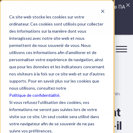
Quels sont les véritables impacts cachés de l'IA
dans vos équipes?
Ce site web stocke les cookies sur votre
ordinateur. Ces cookies sont utilisés pour collecter
LISEZ LE GUIDE INTERDIT
des informations sur la manière dont vous
interagissez avec notre site web et nous
permettent de nous souvenir de vous. Nous
utilisons ces informations afin d'améliorer et de
personnaliser votre expérience de navigation, ainsi
que pour les données et les indicateurs concernant
nos visiteurs à la fois sur ce site web et sur d'autres
supports. Pour en savoir plus sur les cookies que
nous utilisons, consultez notre
20 octobre 2023
5 min.
Bien-être au travail
Politique de confidentialité.
Si vous refusez l'utilisation des cookies, vos
Votre environnement
informations ne seront pas suivies lors de votre
visite sur ce site. Un seul cookie sera utilisé dans
de travail favorise-t-il
votre navigateur afin de se souvenir de ne pas
suivre vos préférences.