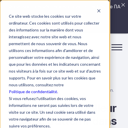
Quels sont les véritables impacts cachés de l'IA
dans vos équipes?
Ce site web stocke les cookies sur votre
ordinateur. Ces cookies sont utilisés pour collecter
LISEZ LE GUIDE INTERDIT
des informations sur la manière dont vous
interagissez avec notre site web et nous
permettent de nous souvenir de vous. Nous
utilisons ces informations afin d'améliorer et de
personnaliser votre expérience de navigation, ainsi
que pour les données et les indicateurs concernant
nos visiteurs à la fois sur ce site web et sur d'autres
supports. Pour en savoir plus sur les cookies que
nous utilisons, consultez notre
20 février 2023
5 min.
Bien-être au travail
Politique de confidentialité.
Si vous refusez l'utilisation des cookies, vos
Check-in: Le meilleur
informations ne seront pas suivies lors de votre
visite sur ce site. Un seul cookie sera utilisé dans
moyen d’atterrir dans
votre navigateur afin de se souvenir de ne pas
suivre vos préférences.