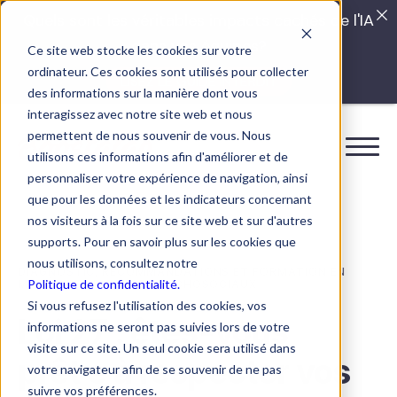
Quels sont les véritables impacts cachés de l'IA
dans vos équipes?
Ce site web stocke les cookies sur votre
ordinateur. Ces cookies sont utilisés pour collecter
LISEZ LE GUIDE INTERDIT
des informations sur la manière dont vous
interagissez avec notre site web et nous
permettent de nous souvenir de vous. Nous
utilisons ces informations afin d'améliorer et de
personnaliser votre expérience de navigation, ainsi
que pour les données et les indicateurs concernant
nos visiteurs à la fois sur ce site web et sur d'autres
supports. Pour en savoir plus sur les cookies que
nous utilisons, consultez notre
DIAGNOSTIC, RECOMMANDATIONS ET FORMATION EN
Politique de confidentialité.
MATIÈRE DE RISQUES PSYCHOSOCIAUX
Si vous refusez l'utilisation des cookies, vos
Loi 27 : êtes-vous
informations ne seront pas suivies lors de votre
visite sur ce site. Un seul cookie sera utilisé dans
prêt·e à respecter vos
votre navigateur afin de se souvenir de ne pas
suivre vos préférences.