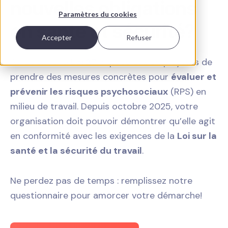
nouvelles obligations
Paramètres du cookies
en santé et sécurité?
Accepter
Refuser
Au Québec, la
Loi 27
impose aux employeurs de
prendre des mesures concrètes pour
évaluer et
prévenir les risques psychosociaux
(RPS) en
milieu de travail. Depuis octobre 2025, votre
organisation doit pouvoir démontrer qu’elle agit
en conformité avec les exigences de la
Loi sur la
santé et la sécurité du travail
.
Ne perdez pas de temps : remplissez notre
questionnaire pour amorcer votre démarche!