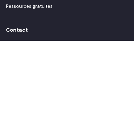
Ressources gratuites
Contact
hello@boostalab.com
Prendre rendez-vous
© Boostalab 2026. Tous droits réservés.
Termes et conditions
Politique vie privée
Conception Web par
TREIZE