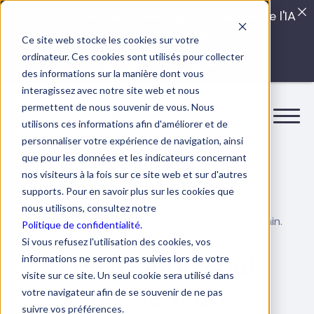
Quels sont les véritables impacts cachés de l'IA
dans vos équipes?
Ce site web stocke les cookies sur votre
ordinateur. Ces cookies sont utilisés pour collecter
LISEZ LE GUIDE INTERDIT
des informations sur la manière dont vous
interagissez avec notre site web et nous
permettent de nous souvenir de vous. Nous
utilisons ces informations afin d'améliorer et de
personnaliser votre expérience de navigation, ainsi
que pour les données et les indicateurs concernant
nos visiteurs à la fois sur ce site web et sur d'autres
supports. Pour en savoir plus sur les cookies que
nous utilisons, consultez notre
31 octobre 2025
6 min.
Bien-être au travail
Politique de confidentialité.
Si vous refusez l'utilisation des cookies, vos
Les 5 signes qui
informations ne seront pas suivies lors de votre
visite sur ce site. Un seul cookie sera utilisé dans
révèlent un
votre navigateur afin de se souvenir de ne pas
suivre vos préférences.