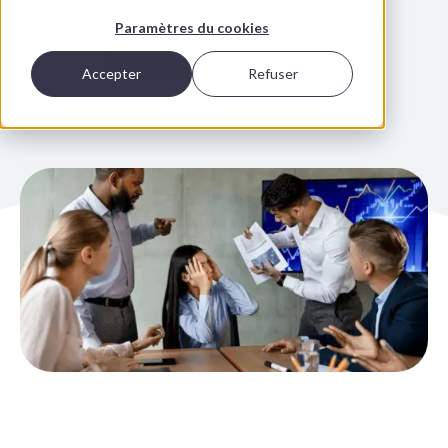
environnement de
Paramètres du cookies
travail toxique
Accepter
Refuser