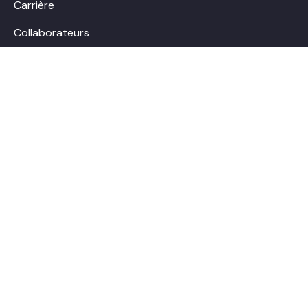
Carrière
Collaborateurs
FAQ
Référentiel de la fonction publique québécoise
Ressources gratuites
Contact
hello@boostalab.com
Prendre rendez-vous