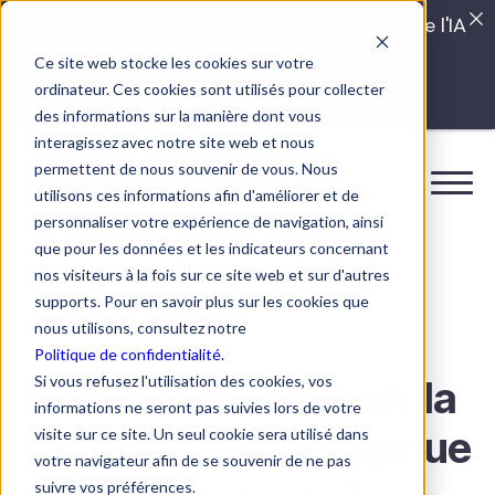
Quels sont les véritables impacts cachés de l'IA
dans vos équipes?
Ce site web stocke les cookies sur votre
ordinateur. Ces cookies sont utilisés pour collecter
LISEZ LE GUIDE INTERDIT
des informations sur la manière dont vous
interagissez avec notre site web et nous
permettent de nous souvenir de vous. Nous
utilisons ces informations afin d'améliorer et de
personnaliser votre expérience de navigation, ainsi
que pour les données et les indicateurs concernant
nos visiteurs à la fois sur ce site web et sur d'autres
supports. Pour en savoir plus sur les cookies que
nous utilisons, consultez notre
REDIFFUSION DU WEBINAIRE
Politique de confidentialité.
Si vous refusez l'utilisation des cookies, vos
Comment rehausser la
informations ne seront pas suivies lors de votre
sécurité psychologique
visite sur ce site. Un seul cookie sera utilisé dans
votre navigateur afin de se souvenir de ne pas
suivre vos préférences.