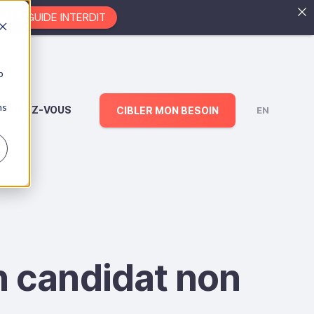
EZ LE GUIDE INTERDIT
b
ns
RENDEZ-VOUS
CIBLER MON BESOIN
EN
n candidat non