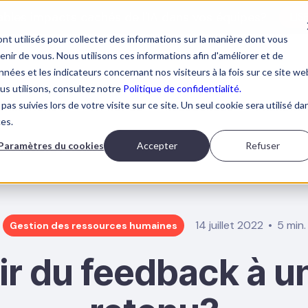
tables impacts cachés de l'IA dans vos équipes?
LIS
nt utilisés pour collecter des informations sur la manière dont vous
ir de vous. Nous utilisons ces informations afin d'améliorer et de
nées et les indicateurs concernant nos visiteurs à la fois sur ce site we
ous utilisons, consultez notre
Politique de confidentialité.
pas suivies lors de votre visite sur ce site. Un seul cookie sera utilisé da
ORMATIONS IA
À PROPOS
RESSOURCES
PRENDRE 
ces.
Paramètres du cookies
Accepter
Refuser
14 juillet 2022
5 min.
Gestion des ressources humaines
r du feedback à u