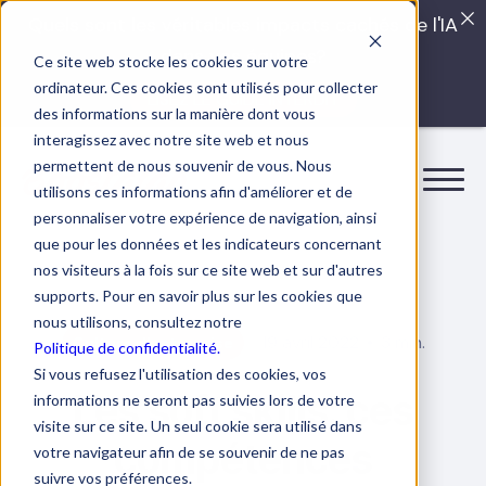
Quels sont les véritables impacts cachés de l'IA
dans vos équipes?
Ce site web stocke les cookies sur votre
ordinateur. Ces cookies sont utilisés pour collecter
LISEZ LE GUIDE INTERDIT
des informations sur la manière dont vous
interagissez avec notre site web et nous
permettent de nous souvenir de vous. Nous
utilisons ces informations afin d'améliorer et de
personnaliser votre expérience de navigation, ainsi
que pour les données et les indicateurs concernant
nos visiteurs à la fois sur ce site web et sur d'autres
supports. Pour en savoir plus sur les cookies que
nous utilisons, consultez notre
19 avril 2022
3 min.
Culture d'entreprise
Politique de confidentialité.
Si vous refusez l'utilisation des cookies, vos
Les soft skills: ces
informations ne seront pas suivies lors de votre
visite sur ce site. Un seul cookie sera utilisé dans
compétences
votre navigateur afin de se souvenir de ne pas
suivre vos préférences.