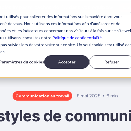
tables impacts cachés de l'IA dans vos équipes?
LIS
nt utilisés pour collecter des informations sur la manière dont vous
ir de vous. Nous utilisons ces informations afin d'améliorer et de
nées et les indicateurs concernant nos visiteurs à la fois sur ce site we
ous utilisons, consultez notre
Politique de confidentialité.
pas suivies lors de votre visite sur ce site. Un seul cookie sera utilisé da
ORMATIONS IA
À PROPOS
RESSOURCES
PRENDRE 
ces.
Paramètres du cookies
Accepter
Refuser
8 mai 2025
6 min.
Communication au travail
 styles de communi