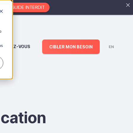
EZ LE GUIDE INTERDIT
b
ns
RENDEZ-VOUS
CIBLER MON BESOIN
EN
cation