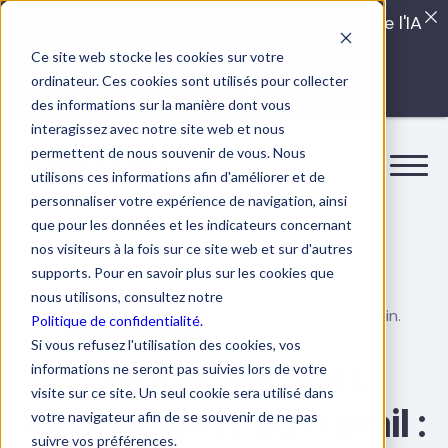
Quels sont les véritables impacts cachés de l'IA
dans vos équipes?
Ce site web stocke les cookies sur votre
ordinateur. Ces cookies sont utilisés pour collecter
LISEZ LE GUIDE INTERDIT
des informations sur la manière dont vous
interagissez avec notre site web et nous
permettent de nous souvenir de vous. Nous
utilisons ces informations afin d'améliorer et de
personnaliser votre expérience de navigation, ainsi
que pour les données et les indicateurs concernant
nos visiteurs à la fois sur ce site web et sur d'autres
supports. Pour en savoir plus sur les cookies que
nous utilisons, consultez notre
27 janvier 2026
7 min.
Faire une différence
Politique de confidentialité.
Si vous refusez l'utilisation des cookies, vos
Déjouer les biais
informations ne seront pas suivies lors de votre
visite sur ce site. Un seul cookie sera utilisé dans
inconscients au travail :
votre navigateur afin de se souvenir de ne pas
suivre vos préférences.