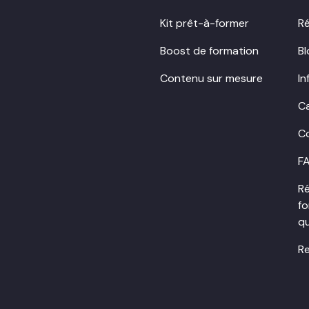
Kit prêt-à-former
Ré
Boost de formation
B
Contenu sur mesure
In
Ca
Co
F
Ré
fo
q
Re