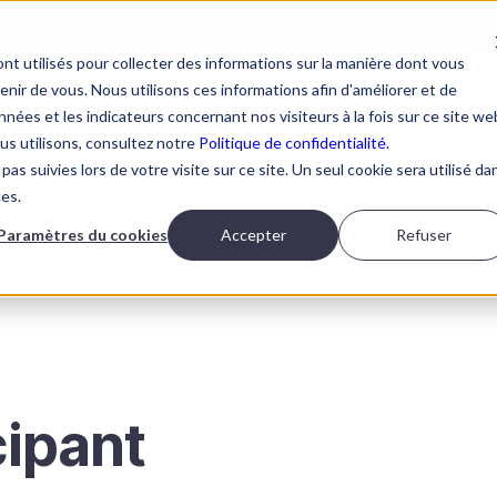
tables impacts cachés de l'IA dans vos équipes?
LIS
nt utilisés pour collecter des informations sur la manière dont vous
ir de vous. Nous utilisons ces informations afin d'améliorer et de
nées et les indicateurs concernant nos visiteurs à la fois sur ce site we
ous utilisons, consultez notre
Politique de confidentialité.
pas suivies lors de votre visite sur ce site. Un seul cookie sera utilisé da
ORMATIONS IA
À PROPOS
RESSOURCES
PRENDRE 
ces.
Paramètres du cookies
Accepter
Refuser
cipant