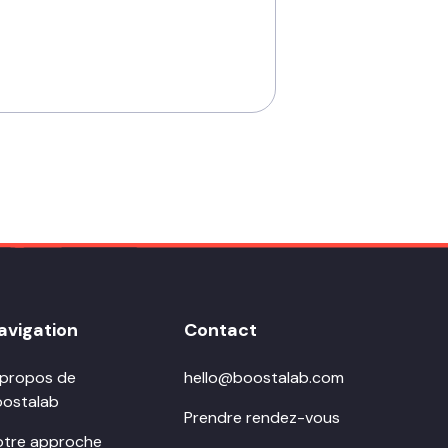
avigation
Contact
 propos de
hello@boostalab.com
oostalab
Prendre rendez-vous
otre approche