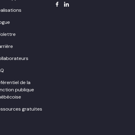
alisations
logue
folettre
rrière
llaborateurs
AQ
férentiel de la
nction publique
uébécoise
ssources gratuites