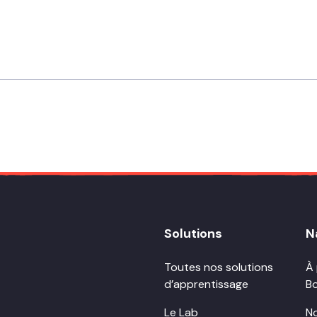
Solutions
N
Toutes nos solutions
À
d’apprentissage
B
Le Lab
N