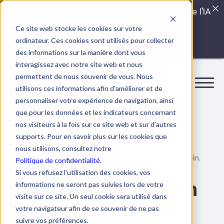
Quels sont les véritables impacts cachés de l'IA
dans vos équipes?
Ce site web stocke les cookies sur votre
ordinateur. Ces cookies sont utilisés pour collecter
LISEZ LE GUIDE INTERDIT
des informations sur la manière dont vous
interagissez avec notre site web et nous
permettent de nous souvenir de vous. Nous
utilisons ces informations afin d'améliorer et de
personnaliser votre expérience de navigation, ainsi
que pour les données et les indicateurs concernant
nos visiteurs à la fois sur ce site web et sur d'autres
supports. Pour en savoir plus sur les cookies que
nous utilisons, consultez notre
10 février 2026
8 min.
Culture d'entreprise
Politique de confidentialité.
Si vous refusez l'utilisation des cookies, vos
Portail de formation
informations ne seront pas suivies lors de votre
visite sur ce site. Un seul cookie sera utilisé dans
d’entreprise ou
votre navigateur afin de se souvenir de ne pas
suivre vos préférences.