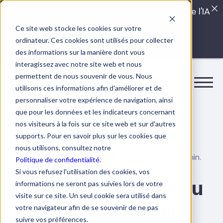
Quels sont les véritables impacts cachés de l'IA
dans vos équipes?
Ce site web stocke les cookies sur votre
ordinateur. Ces cookies sont utilisés pour collecter
LISEZ LE GUIDE INTERDIT
des informations sur la manière dont vous
interagissez avec notre site web et nous
permettent de nous souvenir de vous. Nous
utilisons ces informations afin d'améliorer et de
personnaliser votre expérience de navigation, ainsi
que pour les données et les indicateurs concernant
nos visiteurs à la fois sur ce site web et sur d'autres
supports. Pour en savoir plus sur les cookies que
nous utilisons, consultez notre
22 juin 2026
15 min.
Risques psychosociaux
Politique de confidentialité.
Si vous refusez l'utilisation des cookies, vos
Formation gestion du
informations ne seront pas suivies lors de votre
visite sur ce site. Un seul cookie sera utilisé dans
stress au travail :
votre navigateur afin de se souvenir de ne pas
suivre vos préférences.