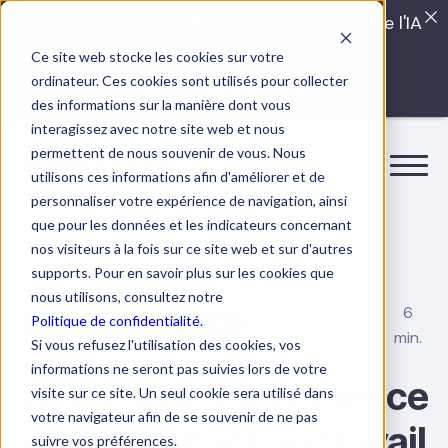
Quels sont les véritables impacts cachés de l'IA
dans vos équipes?
Ce site web stocke les cookies sur votre
ordinateur. Ces cookies sont utilisés pour collecter
LISEZ LE GUIDE INTERDIT
des informations sur la manière dont vous
interagissez avec notre site web et nous
permettent de nous souvenir de vous. Nous
utilisons ces informations afin d'améliorer et de
personnaliser votre expérience de navigation, ainsi
que pour les données et les indicateurs concernant
nos visiteurs à la fois sur ce site web et sur d'autres
supports. Pour en savoir plus sur les cookies que
nous utilisons, consultez notre
6
23 janvier
Politique de confidentialité.
Compétences relationnelles
2026
min.
Si vous refusez l'utilisation des cookies, vos
informations ne seront pas suivies lors de votre
Les 4 styles d’influence
visite sur ce site. Un seul cookie sera utilisé dans
votre navigateur afin de se souvenir de ne pas
et leur impact au travail
suivre vos préférences.