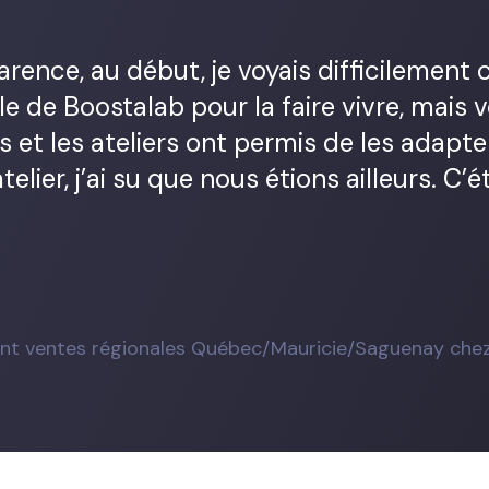
rence, au début, je voyais difficilement
le de Boostalab pour la faire vivre, mais 
 et les ateliers ont permis de les adapte
elier, j’ai su que nous étions ailleurs. C’é
nt ventes régionales Québec/Mauricie/Saguenay chez