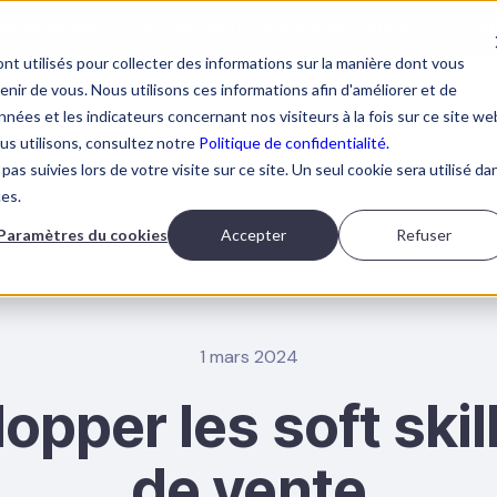
tables impacts cachés de l'IA dans vos équipes?
LIS
nt utilisés pour collecter des informations sur la manière dont vous
ir de vous. Nous utilisons ces informations afin d'améliorer et de
nées et les indicateurs concernant nos visiteurs à la fois sur ce site we
ous utilisons, consultez notre
Politique de confidentialité.
pas suivies lors de votre visite sur ce site. Un seul cookie sera utilisé da
ORMATIONS IA
À PROPOS
RESSOURCES
PRENDRE 
ces.
Paramètres du cookies
Accepter
Refuser
1 mars 2024
opper les soft ski
de vente