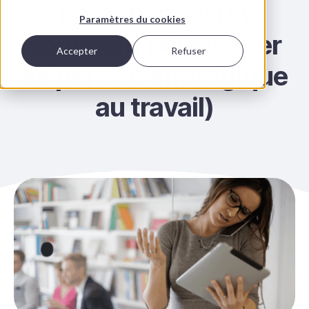
opérationnel (et
Paramètres du cookies
comment développer
Accepter
Refuser
sa pensée stratégique
au travail)