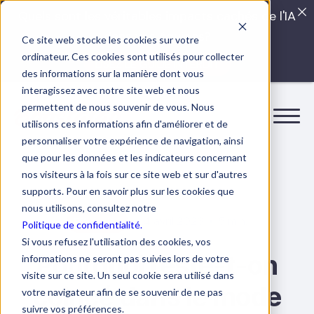
Quels sont les véritables impacts cachés de l'IA
dans vos équipes?
Ce site web stocke les cookies sur votre
ordinateur. Ces cookies sont utilisés pour collecter
LISEZ LE GUIDE INTERDIT
des informations sur la manière dont vous
interagissez avec notre site web et nous
permettent de nous souvenir de vous. Nous
utilisons ces informations afin d'améliorer et de
personnaliser votre expérience de navigation, ainsi
que pour les données et les indicateurs concernant
nos visiteurs à la fois sur ce site web et sur d'autres
supports. Pour en savoir plus sur les cookies que
nous utilisons, consultez notre
14 avril 2026
5 min.
Efficacité
Politique de confidentialité.
Si vous refusez l'utilisation des cookies, vos
Pourquoi reste-t-on
informations ne seront pas suivies lors de votre
visite sur ce site. Un seul cookie sera utilisé dans
coincé dans le mode
votre navigateur afin de se souvenir de ne pas
suivre vos préférences.