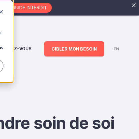
EZ LE GUIDE INTERDIT
b
ns
RENDEZ-VOUS
CIBLER MON BESOIN
EN
ndre soin de soi