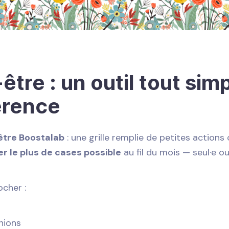
être : un outil tout simp
érence
être Boostalab
: une grille remplie de petites actions
r le plus de cases possible
au fil du mois — seul·e o
cher :
nions