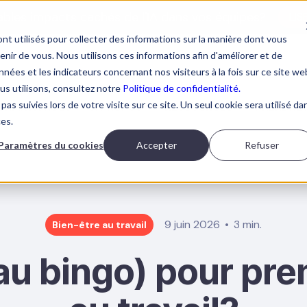
tables impacts cachés de l'IA dans vos équipes?
LIS
nt utilisés pour collecter des informations sur la manière dont vous
ir de vous. Nous utilisons ces informations afin d'améliorer et de
nées et les indicateurs concernant nos visiteurs à la fois sur ce site we
ous utilisons, consultez notre
Politique de confidentialité.
pas suivies lors de votre visite sur ce site. Un seul cookie sera utilisé da
ORMATIONS IA
À PROPOS
RESSOURCES
PRENDRE 
ces.
Paramètres du cookies
Accepter
Refuser
9 juin 2026
3 min.
Bien-être au travail
 (au bingo) pour pre