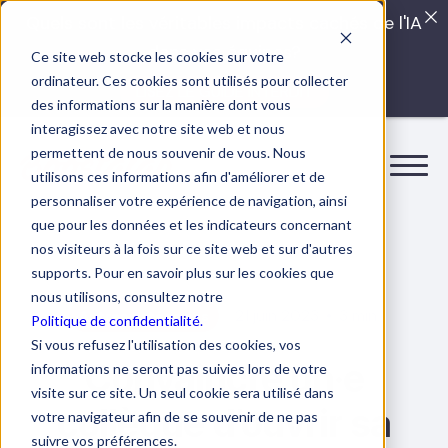
Quels sont les véritables impacts cachés de l'IA
dans vos équipes?
Ce site web stocke les cookies sur votre
ordinateur. Ces cookies sont utilisés pour collecter
LISEZ LE GUIDE INTERDIT
des informations sur la manière dont vous
interagissez avec notre site web et nous
permettent de nous souvenir de vous. Nous
utilisons ces informations afin d'améliorer et de
personnaliser votre expérience de navigation, ainsi
que pour les données et les indicateurs concernant
nos visiteurs à la fois sur ce site web et sur d'autres
supports. Pour en savoir plus sur les cookies que
nous utilisons, consultez notre
21 juin 2023
3 min.
Autres catégories
Politique de confidentialité.
Si vous refusez l'utilisation des cookies, vos
Convaincre un·e
informations ne seront pas suivies lors de votre
visite sur ce site. Un seul cookie sera utilisé dans
collègue d’ouvrir sa
votre navigateur afin de se souvenir de ne pas
suivre vos préférences.