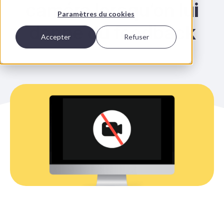
caméra lorsqu’on lui
Paramètres du cookies
donne du feedback
Accepter
Refuser